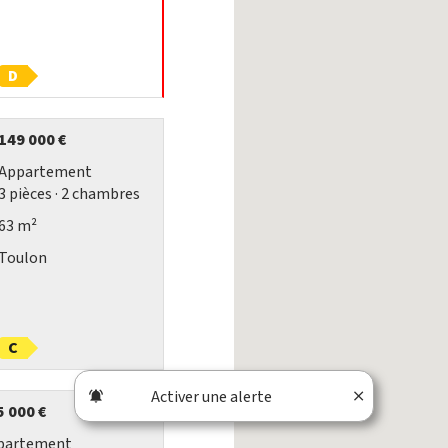
D
149 000 €
Appartement
3
pièces
· 2
chambres
63 m²
Toulon
C
Activer une alerte
5 000 €
partement