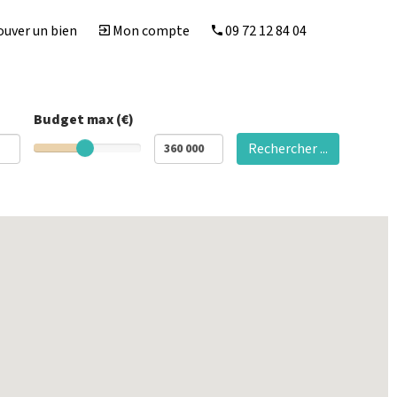
uver un bien
Mon compte
09 72 12 84 04
Budget max (€)
Rechercher ...