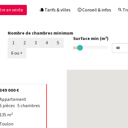
tre en vente
Tarifs & villes
Conseil & infos
Tro
Nombre de chambres minimum
Surface min (m²)
1
2
3
4
5
6 ou +
349 000 €
Appartement
6
pièces
· 5
chambres
135 m²
Toulon