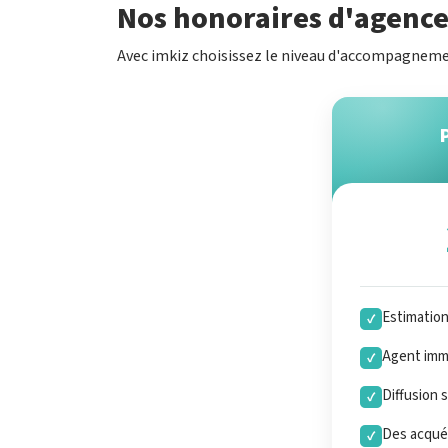
Nos honoraires d'agence 
Avec imkiz choisissez le niveau d'accompagneme
Estimatio
✓
Agent immo
✓
Diffusion 
✓
Des acquér
✓