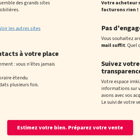
nsemble des grands sites
Votre acheteur n
bilières.
facturons rien !
Pas d'enga
Voir les autres sites
Vous souhaitez ar
mail suffit
.
Quel 
ntacts à votre place
Suivez votre
ement : vous n'êtes jamais
transparenc
oraire étendu.
Votre espace imki
ats plusieurs fois.
informations sur v
avons avec vos ac
Le suivi de votre 
Estimez votre bien.
Préparez votre vente