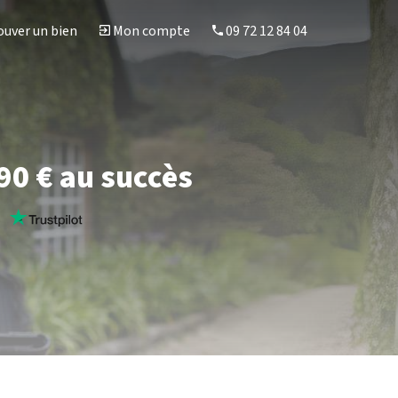
uver un bien
Mon compte
09 72 12 84 04
90 € au succès
s