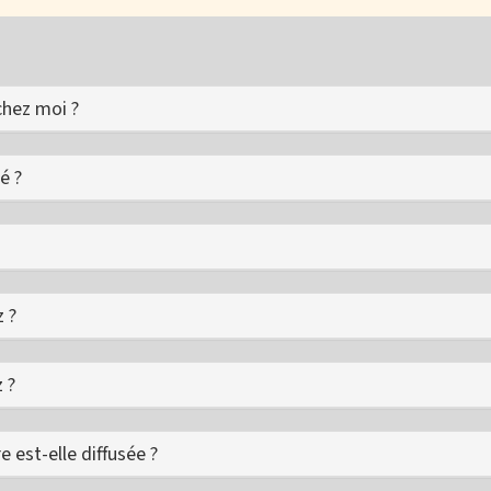
chez moi ?
é ?
 ?
 ?
 est-elle diffusée ?