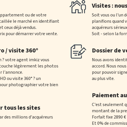
Visites : nou
 appartement ou de votre
Soit vous ou l'un d
aillée le marché en identifiant
planifions quand v
t ceux déjà vendus.
acquéreurs sérieux
rix pour démarrer votre vente.
Soit - selon la for
o / visite 360°
Dossier de v
n ? votre agent imkiz vous
Nous avons identi
retouche légèrement les photos
accord.
Nous nous 
r l'annonce.
pour pouvoir sign
HD ou visite 360° ? un
au plus vite.
 pour photographier votre bien
Paiement au
C'est seulement qu
r tous les sites
montant de la pre
ar des millions d'acquéreurs
Forfait fixe 2890 €
Et 0% de commiss