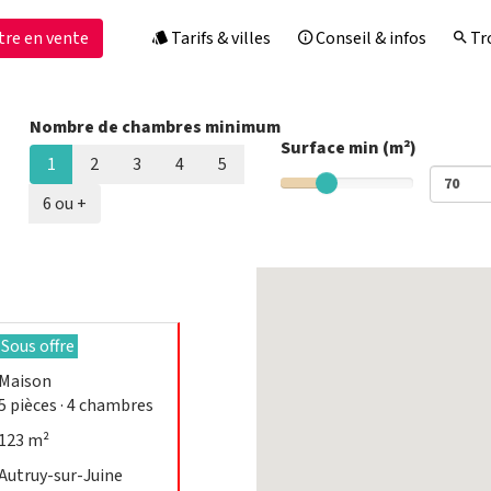
tre en vente
Tarifs & villes
Conseil & infos
Tro
Nombre de chambres minimum
Surface min (m²)
1
2
3
4
5
6 ou +
Sous offre
Maison
5
pièces
· 4
chambres
123 m²
Autruy-sur-Juine