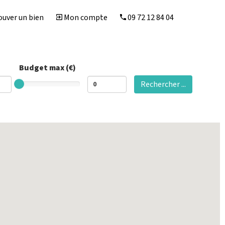
uver un bien
Mon compte
09 72 12 84 04
Budget max (€)
Rechercher ...