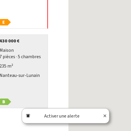
E
430 000 €
Maison
7
pièces
· 5
chambres
235 m²
Nanteau-sur-Lunain
B
Activer une alerte