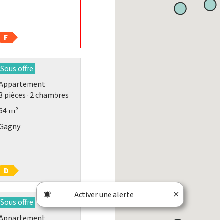
F
Sous offre
Appartement
3
pièces
· 2
chambres
64 m²
Gagny
D
Activer une alerte
Sous offre
Appartement