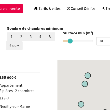
tre en vente
Tarifs & villes
Conseil & infos
Tro
Nombre de chambres minimum
Surface min (m²)
1
2
3
4
5
6 ou +
155 000 €
Appartement
3
pièces
· 2
chambres
53 m²
Neuilly-sur-Marne