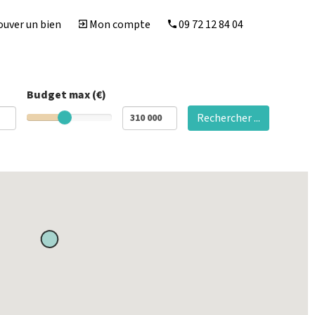
uver un bien
Mon compte
09 72 12 84 04
Budget max (€)
Rechercher ...