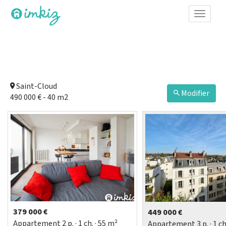
Toggle
naviga
Saint-Cloud
Modifier
490 000 € - 40 m2
379 000 €
449 000 €
Appartement
2
p.
· 1
ch.
· 55 m²
Appartement
3
p.
· 1
ch