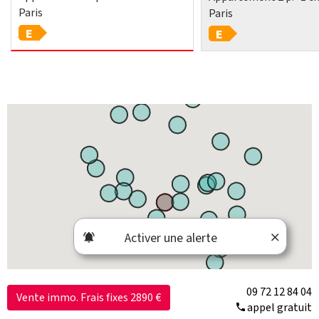
Paris
Paris
E
E
Activer une alerte
09 72 12 84 04
Vente immo. Frais fixes 2890 €
appel gratuit