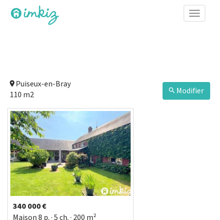
Toggle
naviga
Puiseux-en-Bray
Modifier
110 m2
340 000 €
Maison
8
p.
· 5
ch.
· 200 m²