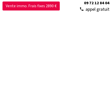
09 72 12 84 04
Vente immo. Frais fixes 2890 €
appel gratuit
Quels sont les travaux qu’un locataire
peut effectuer dans son logement ?
En réalité le locataire peut faire tous les travaux
qu’il souhaite dès...
Consulter
Marchés de l'immobilier
79
imkiz et les nouveaux acteurs de l'immobilier
4
Le blog de l'agent immobilier indépendant
16
Vidéos
34