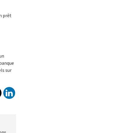
n prêt
 un
 banque
ls sur
ons