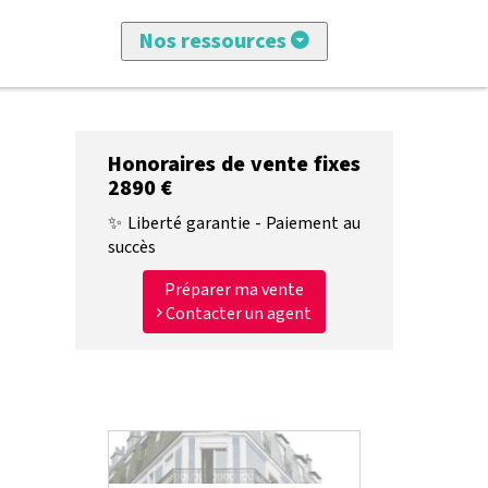
Nos ressources
Tous les articles
Honoraires de vente fixes
Vendre avec imkiz
2890 €
Nos annonces
✨ Liberté garantie - Paiement au
succès
Conseils achat et vente
Préparer ma vente
Contacter un agent