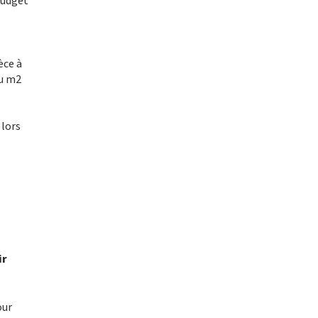
budget
ièce à
au m2
 lors
ir
our