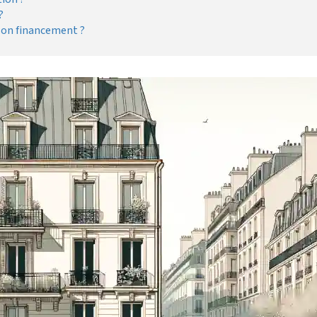
?
 son financement ?