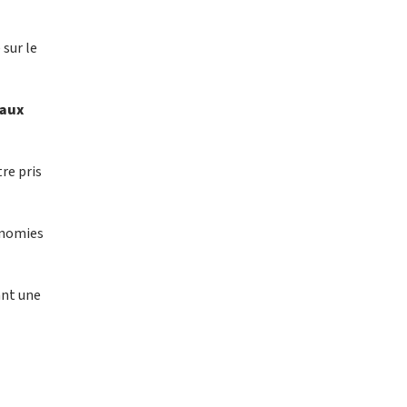
 sur le
 aux
re pris
conomies
ant une