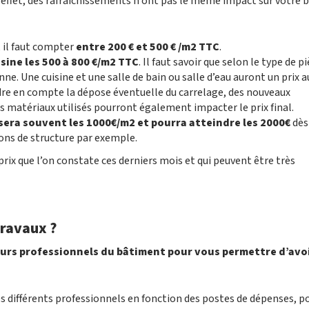
 En effet, des rafraîchissements n’ont pas le même impact sur votre 
 il faut compter
entre 200 € et 500 € /m2 TTC
.
isine les 500 à 800 €/m2 TTC
. Il faut savoir que selon le type de p
ne. Une cuisine et une salle de bain ou salle d’eau auront un prix 
endre en compte la dépose éventuelle du carrelage, des nouveaux
s matériaux utilisés pourront également impacter le prix final.
ssera souvent les 1000€/m2 et pourra atteindre les 2000€
dès
ons de structure par exemple.
prix que l’on constate ces derniers mois et qui peuvent être très
travaux ?
ieurs professionnels du bâtiment pour vous permettre d’avo
s différents professionnels en fonction des postes de dépenses, p