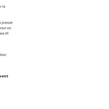
r le
a preuve
 pour un
aux et
 leur
uvent