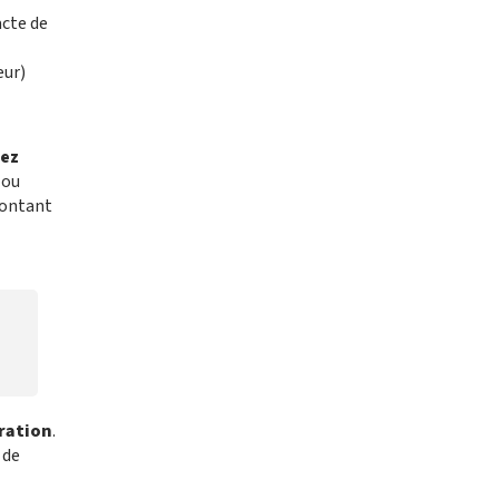
acte de
eur)
vez
 ou
montant
oration
.
 de