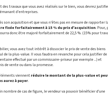
es travaux que vous avez réalisés sur le bien, vous devrez justifie
 émanant d'entreprises.
ès son acquisition et que vous n'êtes pas en mesure de rapporter l
re fixée forfaitairement à 15 % du prix d'acquisition
. Pour,
 pourra donc être majoré forfaitairement de 22,5 %. (15% pour trav
ilier, vous avez tout intérêt à dissocier le prix de vente des biens
l de la plus-value. Il vous faudra en revanche pour cela justifier de
nventaire effectué par un commissaire-priseur par exemple ...) et
s de vente ou dans la promesse.
’éléments viennent
réduire le montant de la plus-value et pe
s aurez à payer
.
n nombre de cas de figure, le vendeur va pouvoir bénéficier d’une