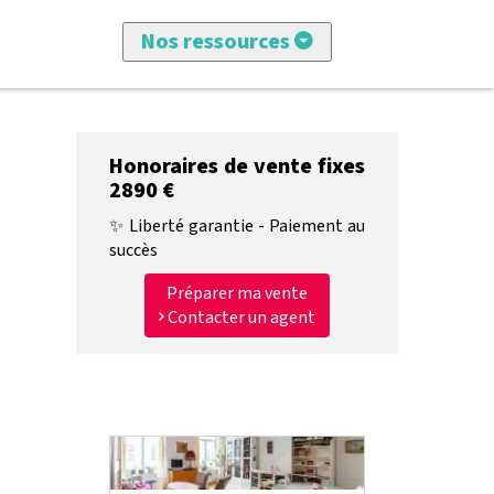
Nos ressources
Tous les articles
Honoraires de vente fixes
Vendre avec imkiz
2890 €
Nos annonces
✨ Liberté garantie - Paiement au
succès
Conseils achat et vente
Préparer ma vente
Contacter un agent