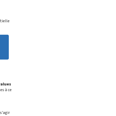
tielle
values
es à ce
s'agir