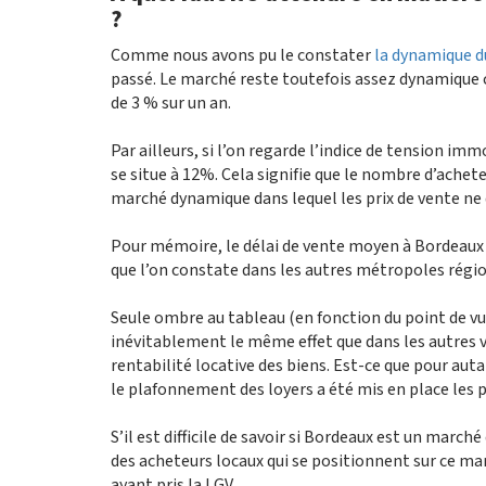
?
Comme nous avons pu le constater
la dynamique d
passé. Le marché reste toutefois assez dynamique car
de 3 % sur un an.
Par ailleurs, si l’on regarde l’indice de tension i
se situe à 12%. Cela signifie que le nombre d’achet
marché dynamique dans lequel les prix de vente ne d
Pour mémoire, le délai de vente moyen à Bordeaux es
que l’on constate dans les autres métropoles régi
Seule ombre au tableau (en fonction du point de vu
inévitablement le même effet que dans les autres vill
rentabilité locative des biens. Est-ce que pour auta
le plafonnement des loyers a été mis en place les
S’il est difficile de savoir si Bordeaux est un marché
des acheteurs locaux qui se positionnent sur ce mar
ayant pris la LGV.