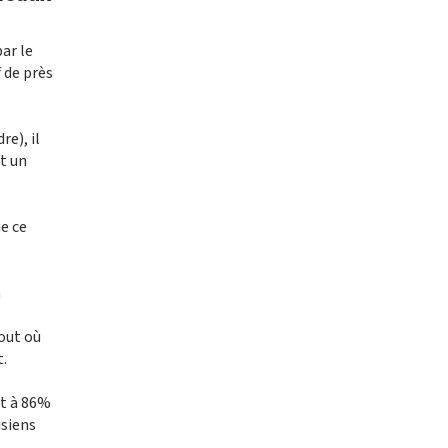
ar le
f de près
e), il
it un
ue ce
a
tout où
.
nt à 86%
isiens