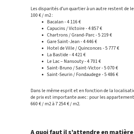
Les disparités d’un quartier à un autre restent de l
100 € / m2 :
Bacalan - 4 116 €
Capucins / Victoire - 4 857 €
Chartrons / Grand-Parc - 5 219 €
Gare Saint-Jean - 4 446 €
Hotel de Ville / Quinconces - 5 777 €
La Bastide - 4 421 €
Le Lac – Nansouty - 4 701 €
Saint-Bruno / Saint-Victor - 5 070 €
Saint-Seurin / Fondaudege - 5 486 €
Dans le même esprit et en fonction de la localisati
de prix est importante avec : pour les appartement u
660 € / m2 à 7 254 € / m2.
A quoi faut il s’attendre en matièr