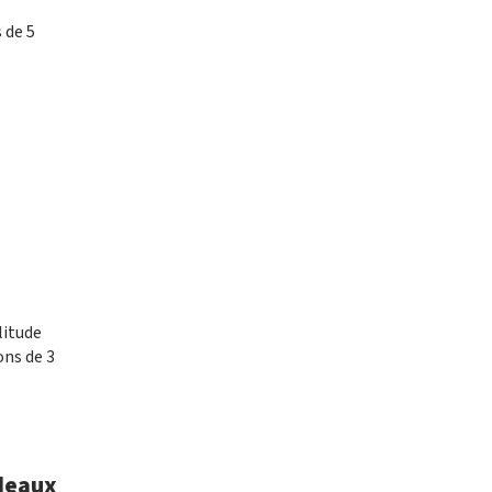
 de 5
litude
ons de 3
rdeaux