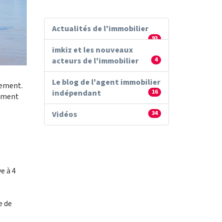
Actualités de l'immobilier
93
imkiz et les nouveaux
acteurs de l'immobilier
4
Le blog de l'agent immobilier
tement.
indépendant
16
tement
Vidéos
34
e à 4
e de