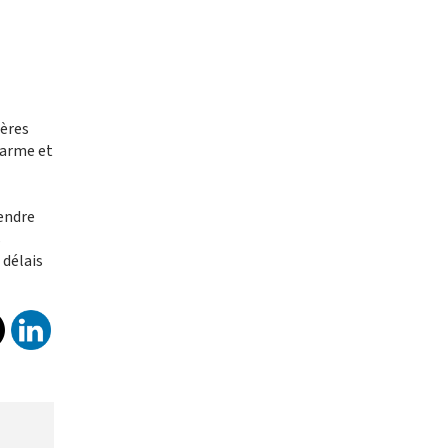
ières
harme et
endre
s
 délais