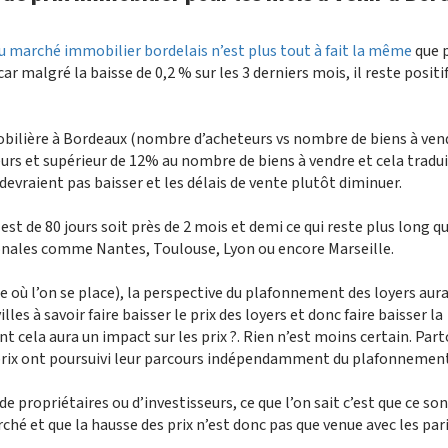
u marché immobilier bordelais n’est plus tout à fait la même
que p
 malgré la baisse de 0,2 % sur les 3 derniers mois, il reste positi
mmobilière à Bordeaux (nombre d’acheteurs vs nombre de biens à vendr
eurs et supérieur de 12% au nombre de biens à vendre et cela tradu
evraient pas baisser et les délais de vente plutôt diminuer.
t de 80 jours soit près de 2 mois et demi ce qui reste plus long q
onales comme Nantes, Toulouse, Lyon ou encore Marseille.
e où l’on se place), la perspective du plafonnement des loyers aur
es à savoir faire baisser le prix des loyers et donc faire baisser la
nt cela aura un impact sur les prix ?. Rien n’est moins certain. Par
 prix ont poursuivi leur parcours indépendamment du plafonnement
 de propriétaires ou d’investisseurs, ce que l’on sait c’est que ce so
ché et que la hausse des prix n’est donc pas que venue avec les par