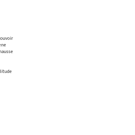
pouvoir
ène
 hausse
litude