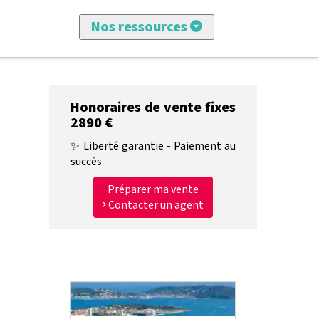
Nos ressources
Tous les articles
Honoraires de vente fixes
Vendre avec imkiz
2890 €
Nos annonces
✨ Liberté garantie - Paiement au
succès
Conseils achat et vente
Préparer ma vente
Contacter un agent