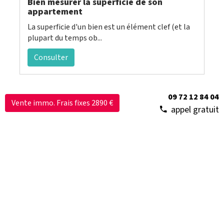
Bien mesurer la superficie de son
appartement
La superficie d'un bien est un élément clef (et la
plupart du temps ob...
Consulter
09 72 12 84 04
Vente immo. Frais fixes 2890 €
appel gratuit
Les agences immobilières à frais fixes :
qui sont-elles ?
De nombreuses agences immobilières en ligne ou
low-cost ont vu le jour...
Consulter