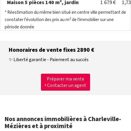
Maison 5 pièces 140 m², jardin
1 679 €
1,7
* Réestimation du même bien situé en centre ville permettant de
constater l'évolution des prix au m² de l'immobilier sur une
période donnée
Honoraires de vente fixes 2890 €
✨ Liberté garantie - Paiement au succès
Préparer ma vente
Contacter un agent
Nos annonces immobilières à Charleville-
Mézières et à proximité