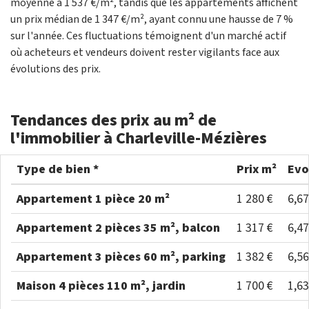
moyenne à 1 537 €/m², tandis que les appartements affichent
un prix médian de 1 347 €/m², ayant connu une hausse de 7 %
sur l'année. Ces fluctuations témoignent d'un marché actif
où acheteurs et vendeurs doivent rester vigilants face aux
évolutions des prix.
Tendances des prix au m² de
l'immobilier à Charleville-Mézières
Type de bien *
Prix m²
Evo
Appartement 1 pièce 20 m²
1 280 €
6,6
Appartement 2 pièces 35 m², balcon
1 317 €
6,4
Appartement 3 pièces 60 m², parking
1 382 €
6,5
Maison 4 pièces 110 m², jardin
1 700 €
1,6