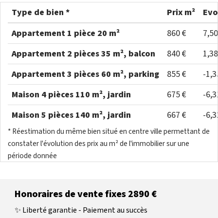
Type de bien *
Prix m²
Evo
Appartement 1 pièce 20 m²
860 €
7,5
Appartement 2 pièces 35 m², balcon
840 €
1,3
Appartement 3 pièces 60 m², parking
855 €
-1,
Maison 4 pièces 110 m², jardin
675 €
-6,
Maison 5 pièces 140 m², jardin
667 €
-6,
* Réestimation du même bien situé en centre ville permettant de
constater l'évolution des prix au m² de l'immobilier sur une
période donnée
Honoraires de vente fixes 2890 €
✨ Liberté garantie - Paiement au succès