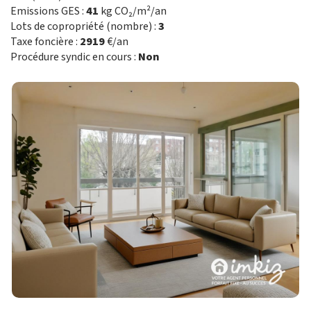
Emissions GES :
41
kg CO₂/m²/an
Lots de copropriété (nombre) :
3
Taxe foncière :
2919
€/an
Procédure syndic en cours :
Non