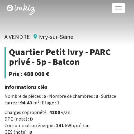
Toggle
naviga
A VENDRE
Ivry-sur-Seine
Quartier Petit Ivry - PARC
privé - 5p - Balcon
Prix :
488 000 €
Informations clés
Nombre de pièces :
5
· Nombre de chambres :
3
· Surface
carrez :
94.43
m² · Etage :
1
Charges copropriété :
4800
€/an
DPE (note) :
D
Consommation énergie :
141
kWh/m² /an
GES (note) :
D