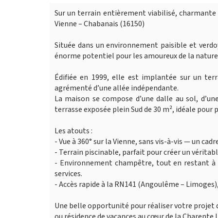
Sur un terrain entièrement viabilisé, charmante
Vienne – Chabanais (16150)
Située dans un environnement paisible et verdo
énorme potentiel pour les amoureux de la nature 
Édifiée en 1999, elle est implantée sur un ter
agrémenté d’une allée indépendante.
La maison se compose d’une dalle au sol, d’une
terrasse exposée plein Sud de 30 m², idéale pour pr
Les atouts :
- Vue à 360° sur la Vienne, sans vis-à-vis — un cadr
- Terrain piscinable, parfait pour créer un véritab
- Environnement champêtre, tout en restant à 
services.
- Accès rapide à la RN141 (Angoulême – Limoges), 
Une belle opportunité pour réaliser votre projet 
ou résidence de vacances au cœur de la Charente L