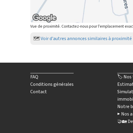
Vue de proximité. Contactez-nous pour l'emplacement exac
🗺️
Voir d'autres annonces similaires à proximité
FAQ
🏷️ Nos 
Conditions générales
Estimat
Contact
Simulat
immobi
Notre b
▶️ Nos a
🤝🏡 De