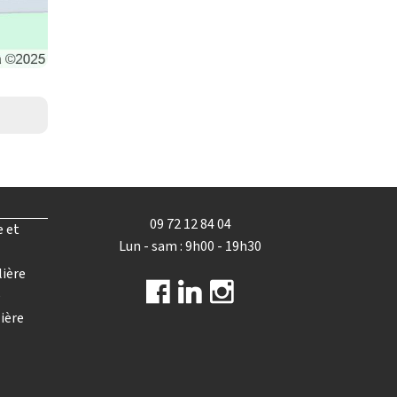
09 72 12 84 04
e et
Lun - sam : 9h00 - 19h30
lière
e
ière