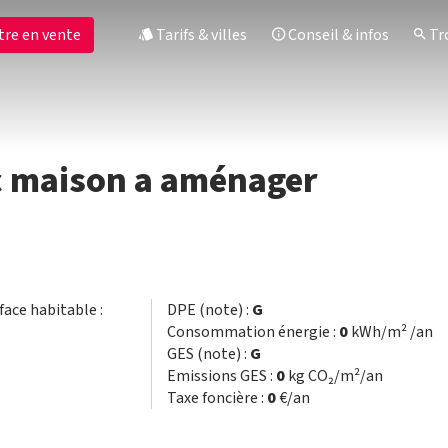
tre en vente
Tarifs & villes
Conseil & infos
Tro
ec maison a aménager
rface habitable :
DPE (note) :
G
Consommation énergie :
0
kWh/m² /an
GES (note) :
G
Emissions GES :
0
kg CO₂/m²/an
Taxe foncière :
0
€/an