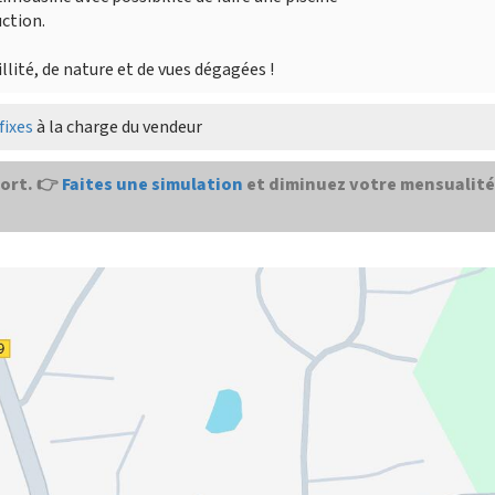
ction.
lité, de nature et de vues dégagées !
fixes
à la charge du vendeur
ort. 👉
Faites une simulation
et diminuez votre mensualité