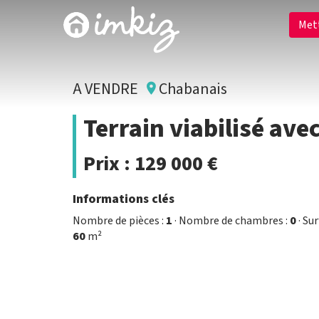
Met
A VENDRE
Chabanais
Terrain viabilisé av
Prix :
129 000 €
Informations clés
Nombre de pièces :
1
· Nombre de chambres :
0
· Su
60
m²