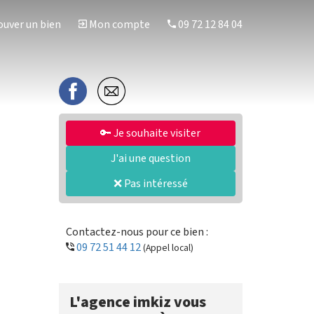
uver un bien
Mon compte
09 72 12 84 04
🔑 Je souhaite visiter
J'ai une question
❌ Pas intéressé
Contactez-nous pour ce bien :
09 72 51 44 12
(Appel local)
L'agence imkiz vous