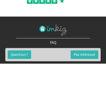
FAQ
Conditions générales
Question ?
Pas intéressé
Contact
🏷️ Nos tarifs en détail
Estimation immobilière gratuite
Simulation de financement gratuite en ligne
Notre blog pour réussir l'immobilier
▶️ Nos analyses et conseils en vidéo