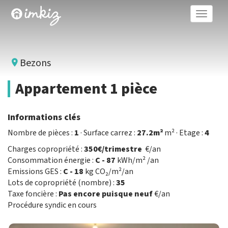
Toggle
naviga
Bezons
Appartement 1 pièce
Informations clés
Nombre de pièces :
1
· Surface carrez :
27.2m²
m² · Etage :
4
Charges copropriété :
350€/trimestre
€/an
Consommation énergie :
C - 87
kWh/m² /an
Emissions GES :
C - 18
kg CO₂/m²/an
Lots de copropriété (nombre) :
35
Taxe foncière :
Pas encore puisque neuf
€/an
Procédure syndic en cours