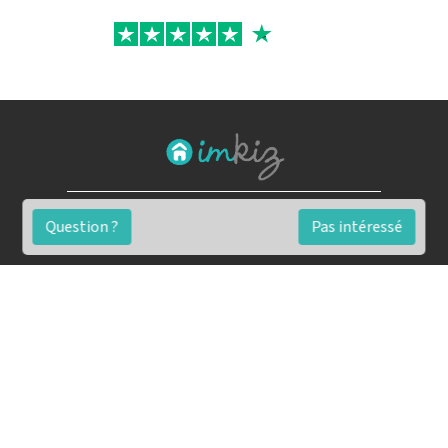
FAQ
Question ?
Pas intéressé
Conditions générales
Contact
🏷️ Nos tarifs en détail
Estimation immobilière gratuite
Simulation de financement gratuite en ligne
Notre blog pour réussir l'immobilier
▶️ Nos analyses et conseils en vidéo