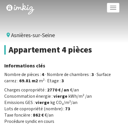
Toggle
naviga
Asnières-sur-Seine
Appartement 4 pièces
Informations clés
Nombre de pièces :
4
· Nombre de chambres :
3
· Surface
carrez :
69.81 m2
m² · Etage :
3
Charges copropriété :
2770 € / an
€/an
Consommation énergie :
vierge
kWh/m² /an
Emissions GES :
vierge
kg CO₂/m²/an
Lots de copropriété (nombre) :
73
Taxe foncière :
862 €
€/an
Procédure syndic en cours