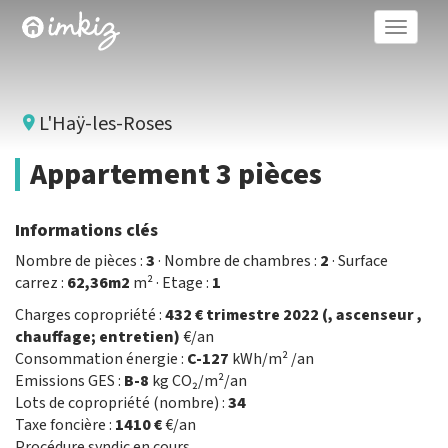
Toggle
naviga
L'Haÿ-les-Roses
Appartement 3 pièces
Informations clés
Nombre de pièces :
3
· Nombre de chambres :
2
· Surface
carrez :
62,36m2
m² · Etage :
1
Charges copropriété :
432 € trimestre 2022 (, ascenseur ,
chauffage; entretien)
€/an
Consommation énergie :
C-127
kWh/m² /an
Emissions GES :
B-8
kg CO₂/m²/an
Lots de copropriété (nombre) :
34
Taxe foncière :
1410 €
€/an
Procédure syndic en cours