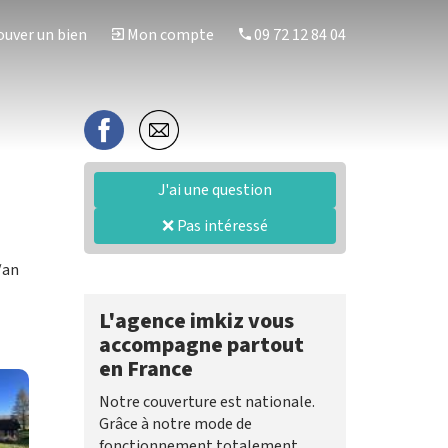
uver un bien
Mon compte
09 72 12 84 04
J'ai une question
❌ Pas intéressé
/an
L'agence imkiz vous
accompagne partout
en France
Notre couverture est nationale.
Grâce à notre mode de
fonctionnement totalement