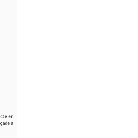
ecte en
açade à