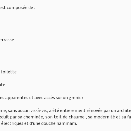
est composée de :
terrasse
 toilette
nte
es apparentes et avec accès sur un grenier
e, sans aucun vis-à-vis, a été entièrement rénovée par un archit
éduit par sa cheminée, son toit de chaume , sa modernité et sa f
ts électriques et d'une douche hammam.