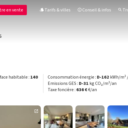
tre en vente
Tarifs & villes
Conseil & infos
Tro
s
rface habitable :
140
Consommation énergie :
D-162
kWh/m² 
Emissions GES :
D-31
kg CO₂/m²/an
Taxe foncière :
636 €
€/an