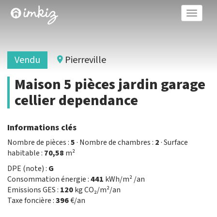
Toggle
naviga
Vendu
Pierreville
Maison 5 pièces jardin garage
cellier dependance
Informations clés
Nombre de pièces :
5
· Nombre de chambres :
2
· Surface
habitable :
70,58
m²
DPE (note) :
G
Consommation énergie :
441
kWh/m² /an
Emissions GES :
120
kg CO₂/m²/an
Taxe foncière :
396
€/an