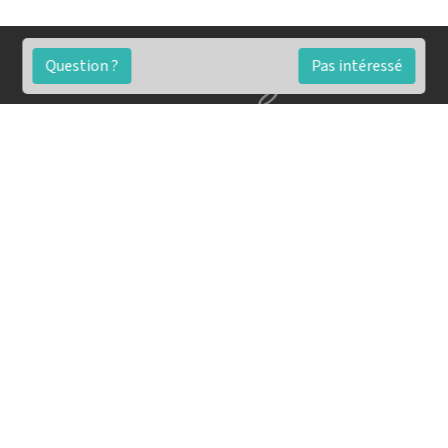
Question ?
Pas intéressé
FAQ
Conditions générales
Contact
🏷️ Nos tarifs en détail
Estimation immobilière gratuite
Simulation de financement gratuite en ligne
Notre blog pour réussir l'immobilier
▶️ Nos analyses et conseils en vidéo
🤝🏡 Devenez agent immobilier imkiz