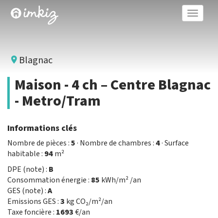
Toggle
naviga
Blagnac
Maison - 4 ch – Centre Blagnac
- Metro/Tram
Informations clés
Nombre de pièces :
5
· Nombre de chambres :
4
· Surface
habitable :
94
m²
DPE (note) :
B
Consommation énergie :
85
kWh/m² /an
GES (note) :
A
Emissions GES :
3
kg CO₂/m²/an
Taxe foncière :
1693
€/an