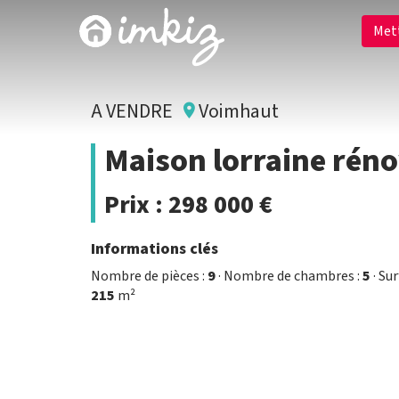
Met
A VENDRE
Voimhaut
Maison lorraine réno
Prix :
298 000 €
Informations clés
Nombre de pièces :
9
· Nombre de chambres :
5
· Su
215
m²