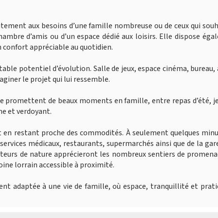
itement aux besoins d’une famille nombreuse ou de ceux qui sou
chambre d’amis ou d’un espace dédié aux loisirs. Elle dispose ég
un confort appréciable au quotidien.
le potentiel d’évolution. Salle de jeux, espace cinéma, bureau, 
iner le projet qui lui ressemble.
asse promettent de beaux moments en famille, entre repas d’été, j
me et verdoyant.
ut en restant proche des commodités. À seulement quelques minu
 services médicaux, restaurants, supermarchés ainsi que de la ga
teurs de nature apprécieront les nombreux sentiers de promenad
oine lorrain accessible à proximité.
t adaptée à une vie de famille, où espace, tranquillité et prati