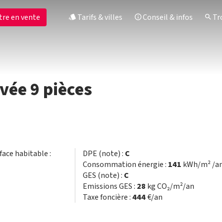
tre en vente
Tarifs & villes
Conseil & infos
Tro
vée 9 pièces
rface habitable :
DPE (note) :
C
Consommation énergie :
141
kWh/m² /a
GES (note) :
C
Emissions GES :
28
kg CO₂/m²/an
Taxe foncière :
444
€/an