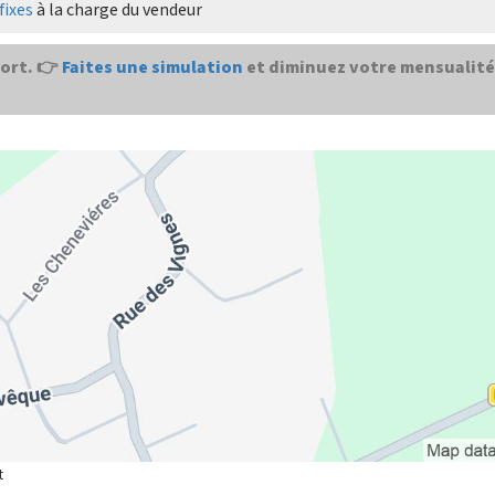
fixes
à la charge du vendeur
ort. 👉
Faites une simulation
et diminuez votre mensualité
t