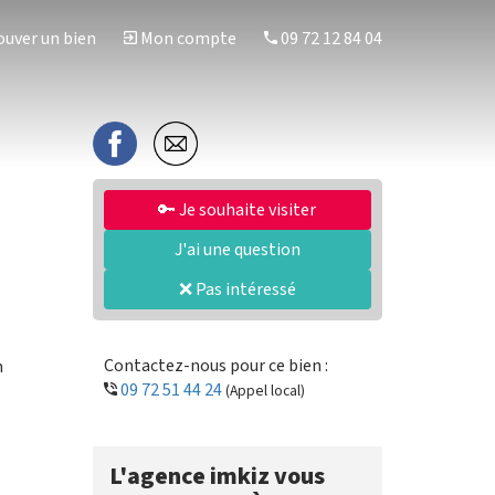
uver un bien
Mon compte
09 72 12 84 04
🔑 Je souhaite visiter
J'ai une question
❌ Pas intéressé
Contactez-nous pour ce bien :
n
09 72 51 44 24
(Appel local)
L'agence imkiz vous