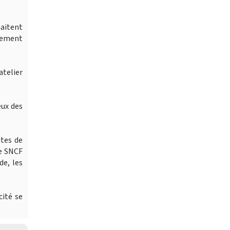
haitent
alement
atelier
eux des
tes de
re SNCF
e, les
cité se