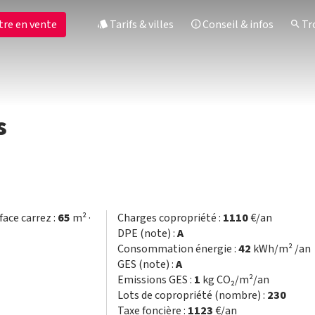
tre en vente
Tarifs & villes
Conseil & infos
Tro
s
face carrez :
65
m² ·
Charges copropriété :
1110
€/an
DPE (note) :
A
Consommation énergie :
42
kWh/m² /an
GES (note) :
A
Emissions GES :
1
kg CO₂/m²/an
Lots de copropriété (nombre) :
230
Taxe foncière :
1123
€/an