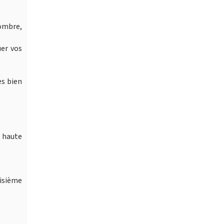
ombre,
uer vos
ès bien
e haute
isième