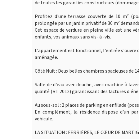
de toutes les garanties constructeurs (dommage-
Profitez d'une terrasse couverte de 10 m² (po
prolongée par un jardin privatif de 30 m² demanda
Cet espace de verdure en pleine ville est une vé
enfants, vos animaux sans vis- à -vis.
L'appartement est fonctionnel, l'entrée s'ouvre di
aménagée.
Côté Nuit : Deux belles chambres spacieuses de 14
Salle de d'eau avec douche, avec machine à lave
qualité (RT 2012) garantissant des factures d'én
Au sous-sol : 2 places de parking en enfilade (pos
En complément, la résidence dispose d'un park
véhicule.
LA SITUATION : FERRIÈRES, LE CŒUR DE MARTI