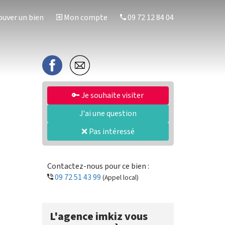
uver un bien
Mon compte
09 72 12 84 04
🔑 Je souhaite visiter
J'ai une question
❌ Pas intéressé
Contactez-nous pour ce bien :
09 72 51 43 99
(Appel local)
L'agence imkiz vous