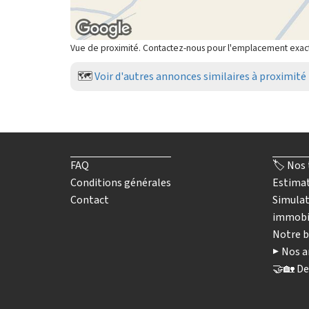
Vue de proximité. Contactez-nous pour l'emplacement exac
🗺️
Voir d'autres annonces similaires à proximité
FAQ
🏷️ Nos 
Conditions générales
Estimat
Contact
Simulat
immobi
Notre b
▶️ Nos a
🤝🏡 De