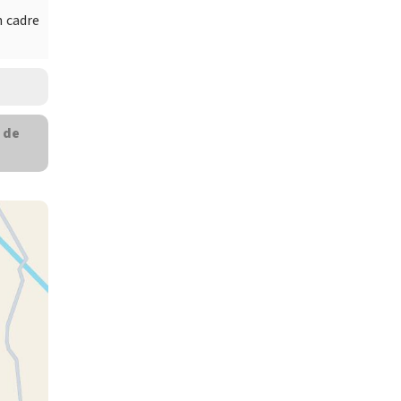
n cadre
 de