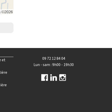
09 72 12 84 04
e et
Lun - sam : 9h00 - 19h30
lière
e
ière