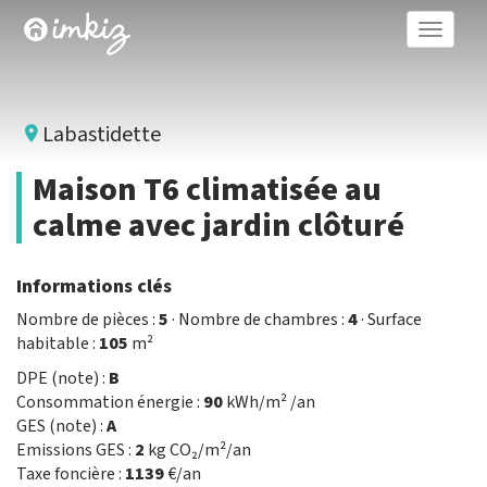
Toggle
naviga
Labastidette
Maison T6 climatisée au
calme avec jardin clôturé
Informations clés
Nombre de pièces :
5
· Nombre de chambres :
4
· Surface
habitable :
105
m²
DPE (note) :
B
Consommation énergie :
90
kWh/m² /an
GES (note) :
A
Emissions GES :
2
kg CO₂/m²/an
Taxe foncière :
1139
€/an