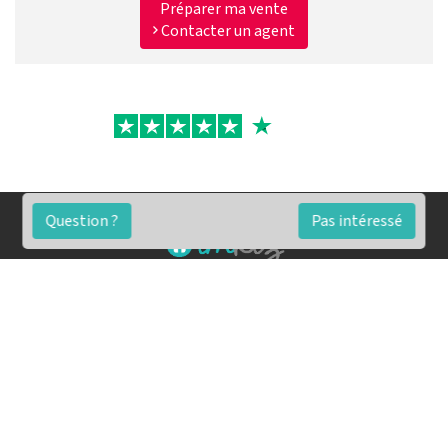
Préparer ma vente
Contacter un agent
Question ?
Pas intéressé
FAQ
Conditions générales
Contact
🏷️ Nos tarifs en détail
Estimation immobilière gratuite