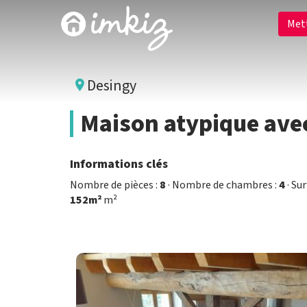
Met
Desingy
Maison atypique ave
Informations clés
Nombre de pièces :
8
· Nombre de chambres :
4
· Su
152m²
m²