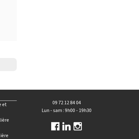
09 72 12 84 04
e et
Lun - sam : 9h00 - 19h30
lière
e
ière