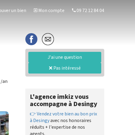
uver un bien
Mon compte
09 72 12 84 04
J'ai une question
❌ Pas intéressé
/an
L'agence imkiz vous
accompagne à Desingy
👉 Vendez votre bien au bon prix
à Desingy
avec nos honoraires
réduits + l'expertise de nos
agents.