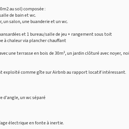
30m2 au sol) composée :
salle de bain et wc.
r, un salon, une buanderie et un wc.
mansardées et 1 bureau/salle de jeu + rangement sous toit
e à chaleur via plancher chauffant
vec une terrasse en bois de 30m², un jardin clôturé avec noyer, noi
 exploité comme gîte sur Airbnb au rapport locatif intéressant.
re d'angle, un wc séparé
age électrique en fonte à inertie.