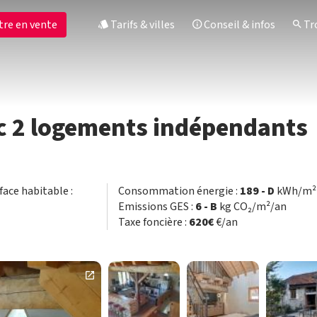
tre en vente
Tarifs & villes
Conseil & infos
Tro
c 2 logements indépendants
rface habitable :
Consommation énergie :
189 - D
kWh/m² 
Emissions GES :
6 - B
kg CO₂/m²/an
Taxe foncière :
620€
€/an