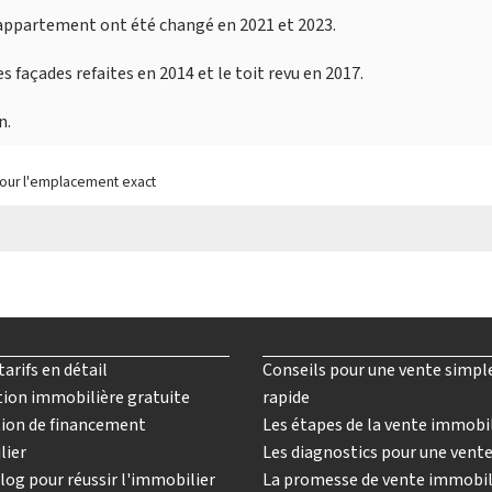
appartement ont été changé en 2021 et 2023.
 façades refaites en 2014 et le toit revu en 2017.
n.
pour l'emplacement exact
tarifs en détail
Conseils pour une vente simpl
ion immobilière gratuite
rapide
ion de financement
Les étapes de la vente immobi
lier
Les diagnostics pour une vent
log pour réussir l'immobilier
La promesse de vente immobil