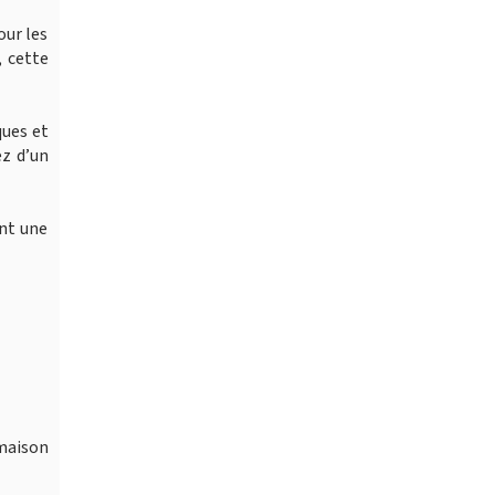
our les
, cette
ques et
ez d’un
ant une
maison