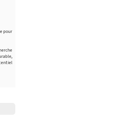
le pour
cherche
urable,
entiel