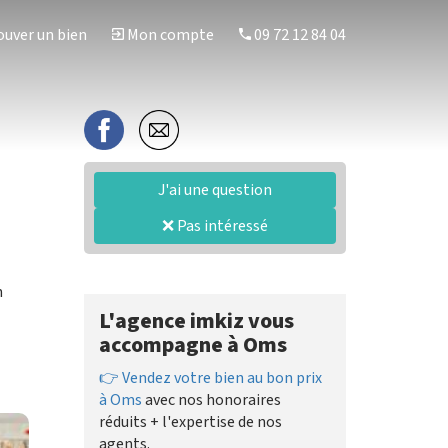
uver un bien
Mon compte
09 72 12 84 04
J'ai une question
❌ Pas intéressé
n
L'agence imkiz vous
accompagne à Oms
👉 Vendez votre bien au bon prix
à Oms
avec nos honoraires
réduits + l'expertise de nos
agents.