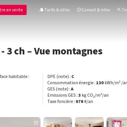
tre en vente
Tarifs & villes
Conseil & infos
Tro
 - 3 ch – Vue montagnes
rface habitable :
DPE (note) :
C
Consommation énergie :
130
kWh/m² /a
GES (note) :
A
Emissions GES :
3
kg CO₂/m²/an
Taxe foncière :
676
€/an