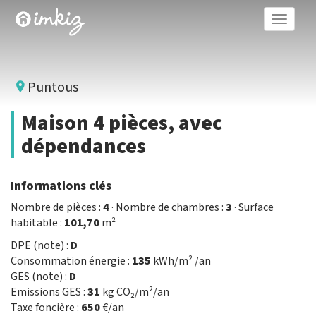
Toggle
naviga
Puntous
Maison 4 pièces, avec
dépendances
Informations clés
Nombre de pièces :
4
· Nombre de chambres :
3
· Surface
habitable :
101,70
m²
DPE (note) :
D
Consommation énergie :
135
kWh/m² /an
GES (note) :
D
Emissions GES :
31
kg CO₂/m²/an
Taxe foncière :
650
€/an