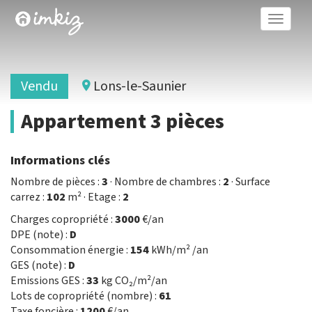
Toggle
naviga
Vendu
Lons-le-Saunier
Appartement 3 pièces
Informations clés
Nombre de pièces :
3
· Nombre de chambres :
2
· Surface
carrez :
102
m² · Etage :
2
Charges copropriété :
3000
€/an
DPE (note) :
D
Consommation énergie :
154
kWh/m² /an
GES (note) :
D
Emissions GES :
33
kg CO₂/m²/an
Lots de copropriété (nombre) :
61
Taxe foncière :
1200
€/an