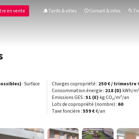
tre en vente
Tarifs & villes
Conseil & infos
Tro
s
 possibles)
· Surface
Charges copropriété :
250 € / trimestre
Consommation énergie :
218 (D)
kWh/m²
Emissions GES :
51 (E)
kg CO₂/m²/an
Lots de copropriété (nombre) :
60
Taxe foncière :
559 €
€/an