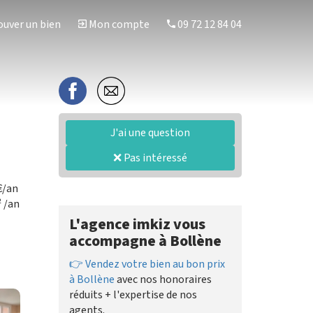
uver un bien
Mon compte
09 72 12 84 04
J'ai une question
❌ Pas intéressé
€/an
 /an
L'agence imkiz vous
accompagne à Bollène
👉 Vendez votre bien au bon prix
à Bollène
avec nos honoraires
réduits + l'expertise de nos
agents.