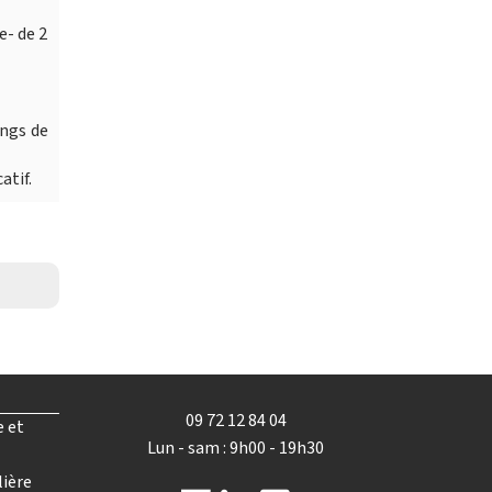
e- de 2
ings de
atif.
09 72 12 84 04
e et
Lun - sam : 9h00 - 19h30
lière