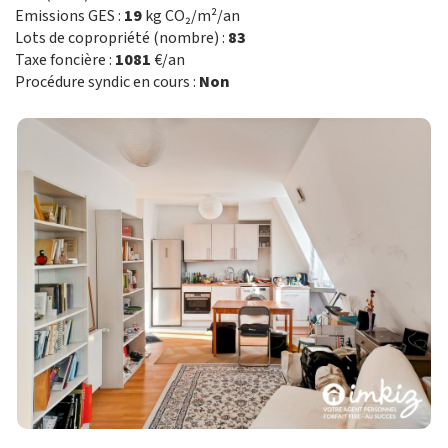
Emissions GES :
19
kg CO₂/m²/an
Lots de copropriété (nombre) :
83
Taxe foncière :
1081
€/an
Procédure syndic en cours :
Non