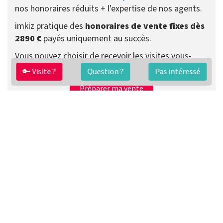
nos honoraires réduits + l'expertise de nos agents.
imkiz pratique des
honoraires de vente fixes dès
2890 €
payés uniquement au succès.
Vous pouvez choisir de recevoir les visites vous-
même ou que votre agent se charge de tout.
🔑 Visite ?
Question ?
Pas intéressé
Préparer ma vente
Contacter un agent