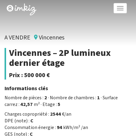
Toggle
naviga
A VENDRE
Vincennes
Vincennes – 2P lumineux
dernier étage
Prix :
500 000 €
Informations clés
Nombre de pièces :
2
· Nombre de chambres :
1
· Surface
carrez :
42,57
m² · Etage :
5
Charges copropriété :
2544
€/an
DPE (note) :
C
Consommation énergie :
94
kWh/m² /an
GES (note) :
C