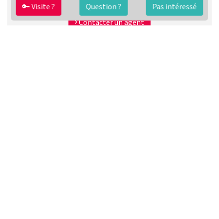
🔑 Visite ?
Question ?
Pas intéressé
Préparer ma vente
Contacter un agent
FAQ
Conditions générales
Contact
🏷️ Nos tarifs en détail