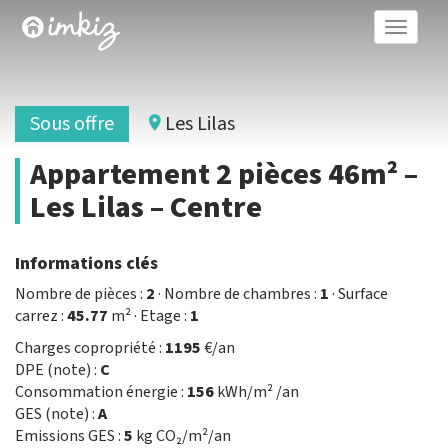
Toggle
naviga
Sous offre
Les Lilas
Appartement 2 pièces 46m² –
Les Lilas – Centre
Informations clés
Nombre de pièces :
2
· Nombre de chambres :
1
· Surface
carrez :
45.77
m² · Etage :
1
Charges copropriété :
1195
€/an
DPE (note) :
C
Consommation énergie :
156
kWh/m² /an
GES (note) :
A
Emissions GES :
5
kg CO₂/m²/an