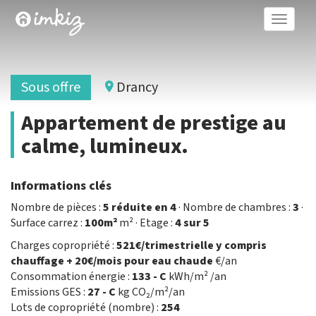
Toggle
naviga
Sous offre
Drancy
Appartement de prestige au
calme, lumineux.
Informations clés
Nombre de pièces :
5 réduite en 4
· Nombre de chambres :
3
·
Surface carrez :
100m²
m² · Etage :
4 sur 5
Charges copropriété :
521€/trimestrielle y compris
chauffage + 20€/mois pour eau chaude
€/an
Consommation énergie :
133 - C
kWh/m² /an
Emissions GES :
27 - C
kg CO₂/m²/an
Lots de copropriété (nombre) :
254