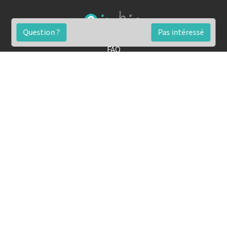
Question ?
Pas intéressé
FAQ
Conditions générales
Contact
🏷️ Nos tarifs en détail
Estimation immobilière gratuite
Simulation de financement gratuite en ligne
Notre blog pour réussir l'immobilier
▶️ Nos analyses et conseils en vidéo
🤝🏡 Devenez agent immobilier imkiz
Conseils pour une vente simple et rapide
Les étapes de la vente immobilière