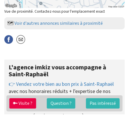
Vue de proximité. Contactez-nous pour l'emplacement exact
🗺️
Voir d'autres annonces similaires à proximité
L'agence imkiz vous accompagne à
Saint-Raphaël
👉 Vendez votre bien au bon prix à Saint-Raphaël
avec nos honoraires réduits + l'expertise de nos
agents.
🔑 Visite ?
Question ?
Pas intéressé
imkiz pratique des
honoraires de vente fixes dès
2890 €
payés uniquement au succès.
Vous pouvez choisir de recevoir les visites vous-