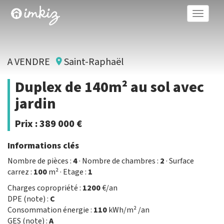
Toggle
naviga
A VENDRE
Saint-Raphaël
Duplex de 140m² au sol avec
jardin
Prix :
389 000 €
Informations clés
Nombre de pièces :
4
· Nombre de chambres :
2
· Surface
carrez :
100
m² · Etage :
1
Charges copropriété :
1200
€/an
DPE (note) :
C
Consommation énergie :
110
kWh/m² /an
GES (note) :
A