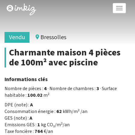
Toggle
naviga
Vendu
Bressolles
Charmante maison 4 pièces
de 100m² avec piscine
Informations clés
Nombre de pièces :
4
· Nombre de chambres :
3
· Surface
habitable :
100.02
m²
DPE (note) :
A
Consommation énergie :
62
kWh/m² /an
GES (note) :
A
Emissions GES :
1
kg CO₂/m²/an
Taxe foncière :
764
€/an