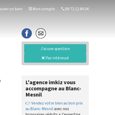
uver un bien
Mon compte
09 72 12 84 04
J'ai une question
❌ Pas intéressé
n
L'agence imkiz vous
accompagne au Blanc-
Mesnil
👉 Vendez votre bien au bon prix
au Blanc-Mesnil
avec nos
honoraires réduits + l'expertise