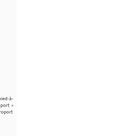
pied-à-
oport »
éroport