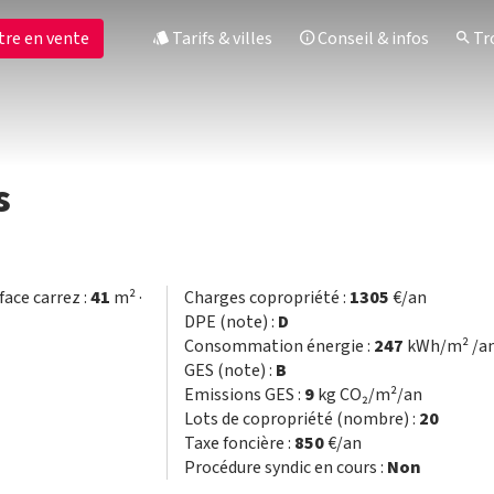
tre en vente
Tarifs & villes
Conseil & infos
Tro
s
face carrez :
41
m² ·
Charges copropriété :
1305
€/an
DPE (note) :
D
Consommation énergie :
247
kWh/m² /a
GES (note) :
B
Emissions GES :
9
kg CO₂/m²/an
Lots de copropriété (nombre) :
20
Taxe foncière :
850
€/an
Procédure syndic en cours :
Non