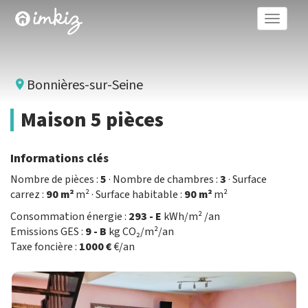
Toggle
naviga
Bonnières-sur-Seine
Maison 5 pièces
Informations clés
Nombre de pièces :
5
· Nombre de chambres :
3
· Surface
carrez :
90 m²
m² · Surface habitable :
90 m²
m²
Consommation énergie :
293 - E
kWh/m² /an
Emissions GES :
9 - B
kg CO₂/m²/an
Taxe foncière :
1000 €
€/an