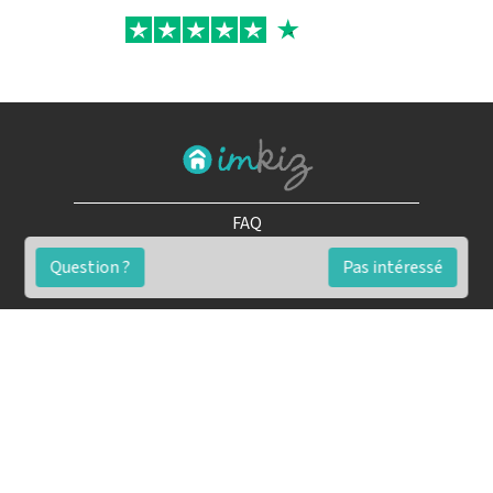
FAQ
Conditions générales
Question ?
Pas intéressé
Contact
🏷️ Nos tarifs en détail
Estimation immobilière gratuite
Simulation de financement gratuite en ligne
Notre blog pour réussir l'immobilier
▶️ Nos analyses et conseils en vidéo