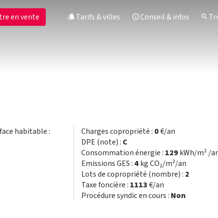
tre en vente
Tarifs & villes
Conseil & infos
Tro
rface habitable :
Charges copropriété :
0
€/an
DPE (note) :
C
Consommation énergie :
129
kWh/m² /a
Emissions GES :
4
kg CO₂/m²/an
Lots de copropriété (nombre) :
2
Taxe foncière :
1113
€/an
Procédure syndic en cours :
Non