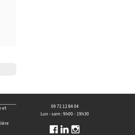
09 72 12 84 04
e et
Lun - sam : 9h00 - 19h30
lière
e