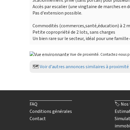
Stationnement privé (sans portail) pour plusieur
Accès par escalier (une vingtaine de marches en d
Pas d'extension possible.
Commodités (commerces,santé,éducation) à 2 mi
Petite copropriété de 2 lots, sans charges
Un bien rare sur le secteur, idéal pour une famille
Vue de proximité. Contactez-nous 
🗺️
Voir d'autres annonces similaires à proximité
FAQ
🏷️ Nos 
Conditions générales
Estimat
Contact
Simulat
immobi