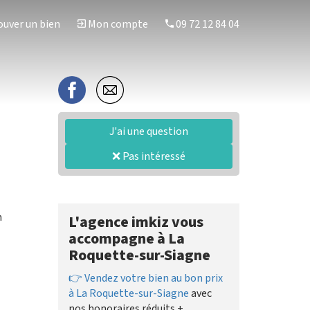
uver un bien
Mon compte
09 72 12 84 04
J'ai une question
❌ Pas intéressé
n
L'agence imkiz vous
accompagne à La
Roquette-sur-Siagne
👉 Vendez votre bien au bon prix
à La Roquette-sur-Siagne
avec
nos honoraires réduits +