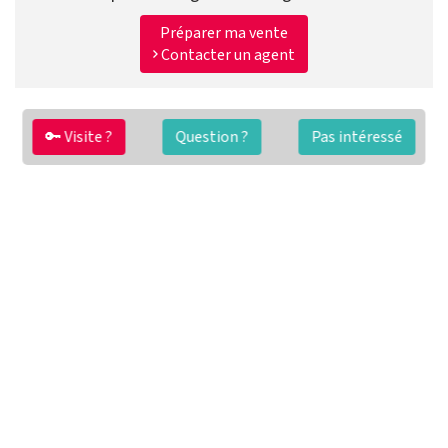
Préparer ma vente
Contacter un agent
🔑 Visite ?
Question ?
Pas intéressé
FAQ
Conditions générales
Contact
🏷️ Nos tarifs en détail