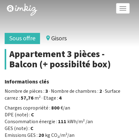
Toggle
naviga
Sous offre
Gisors
Appartement 3 pièces -
Balcon (+ possibilté box)
Informations clés
Nombre de pièces :
3
· Nombre de chambres :
2
· Surface
carrez :
57,76
m² · Etage :
4
Charges copropriété :
800
€/an
DPE (note) :
C
Consommation énergie :
111
kWh/m² /an
GES (note) :
C
Emissions GES :
20
kg CO₂/m²/an