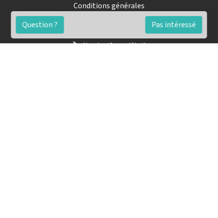
Conditions générales
Contact
Question ?
Pas intéressé
🏷️ Nos tarifs en détail
Estimation immobilière gratuite
Simulation de financement gratuite en ligne
Notre blog pour réussir l'immobilier
▶️ Nos analyses et conseils en vidéo
🤝🏡 Devenez agent immobilier imkiz
Conseils pour une vente simple et rapide
Les étapes de la vente immobilière
Les diagnostics pour une vente
La promesse de vente immobilière