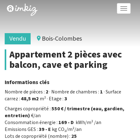
Toggle
naviga
Vendu
Bois-Colombes
Appartement 2 pièces avec
balcon, cave et parking
Informations clés
Nombre de pièces :
2
· Nombre de chambres :
1
· Surface
carrez :
48,5 m2
m² · Etage :
3
Charges copropriété :
550 € / trimestre (eau, gardien,
entretien)
€/an
Consommation énergie :
169 - D
kWh/m² /an
Emissions GES :
39 - E
kg CO₂/m²/an
Lots de copropriété (nombre) :
25