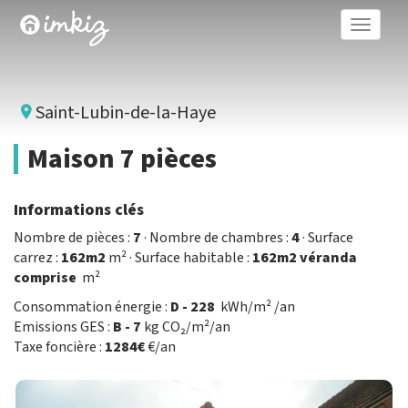
Toggle
naviga
Saint-Lubin-de-la-Haye
Maison 7 pièces
Informations clés
Nombre de pièces :
7
· Nombre de chambres :
4
· Surface
carrez :
162m2
m² · Surface habitable :
162m2 véranda
comprise
m²
Consommation énergie :
D - 228
kWh/m² /an
Emissions GES :
B - 7
kg CO₂/m²/an
Taxe foncière :
1284€
€/an