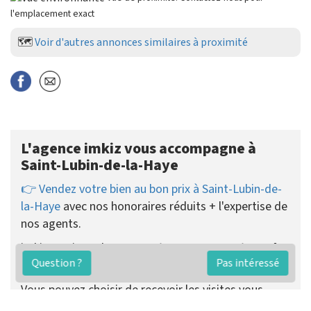
l'emplacement exact
🗺️
Voir d'autres annonces similaires à proximité
L'agence imkiz vous accompagne à
Saint-Lubin-de-la-Haye
👉 Vendez votre bien au bon prix à Saint-Lubin-de-
la-Haye
avec nos honoraires réduits + l'expertise de
nos agents.
imkiz pratique des
honoraires de vente fixes dès
Question ?
Pas intéressé
2890 €
payés uniquement au succès.
Vous pouvez choisir de recevoir les visites vous-
même ou que votre agent se charge de tout.