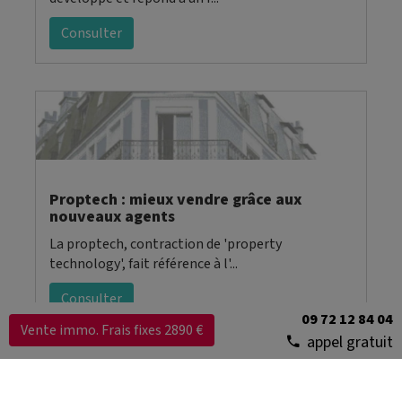
Consulter
Proptech : mieux vendre grâce aux
nouveaux agents
La proptech, contraction de 'property
technology', fait référence à l'...
Consulter
09 72 12 84 04
Vente immo. Frais fixes 2890 €
appel gratuit
Marchés de l'immobilier
79