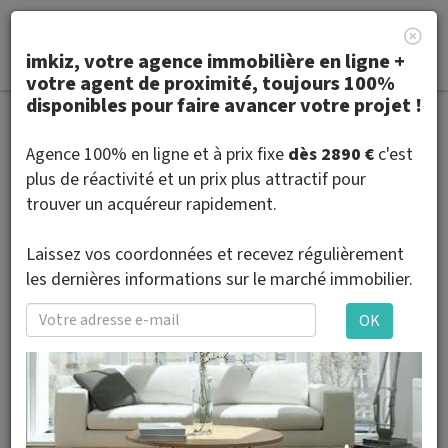
Le blog
Réussir l'immobilier
imkiz, votre agence immobilière en ligne +
Tous les articles
votre agent de proximité, toujours 100%
disponibles pour faire avancer votre projet !
Vendre avec imkiz
Le blog
imkiz et les nouveaux acteurs de l'immobilier
Agence 100% en ligne et à prix fixe
dès 2890 €
c'est
plus de réactivité et un prix plus attractif pour
Nos annonces
BFM TV : imkiz, un nouveau modèle d’agence immobilière
trouver un acquéreur rapidement.
Conseils achat et vente
Laissez vos coordonnées et recevez régulièrement
les dernières informations sur le marché immobilier.
OK