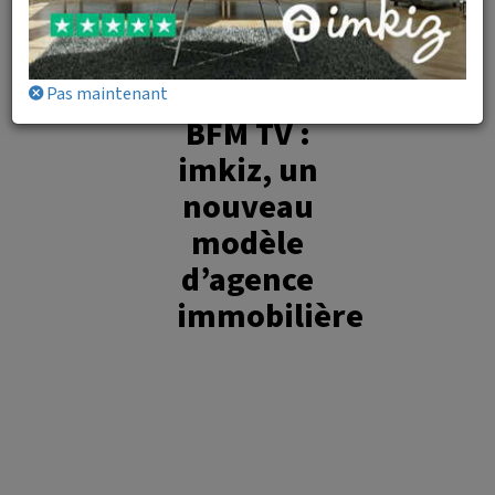
Pas maintenant
BFM TV :
imkiz, un
nouveau
modèle
d’agence
immobilière