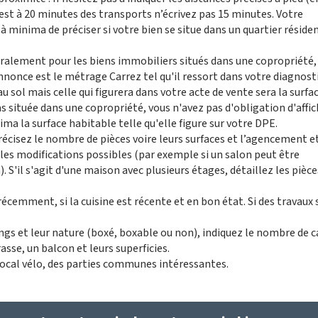
 est à 20 minutes des transports n’écrivez pas 15 minutes. Votre
minima de préciser si votre bien se situe dans un quartier résiden
alement pour les biens immobiliers situés dans une copropriété, 
annonce est le métrage Carrez tel qu'il ressort dans votre diagnosti
sol mais celle qui figurera dans votre acte de vente sera la surfa
as située dans une copropriété, vous n'avez pas d'obligation d'affi
ima la surface habitable telle qu'elle figure sur votre DPE.
écisez le nombre de pièces voire leurs surfaces et l’agencement e
z les modifications possibles (par exemple si un salon peut être
'il s'agit d'une maison avec plusieurs étages, détaillez les pièce
 récemment, si la cuisine est récente et en bon état. Si des travaux
ngs et leur nature (boxé, boxable ou non), indiquez le nombre de c
rrasse, un balcon et leurs superficies.
n local vélo, des parties communes intéressantes.