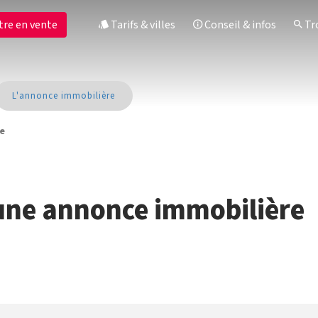
tre en vente
Tarifs & villes
Conseil & infos
Tro
L'annonce immobilière
ce
une annonce immobilière