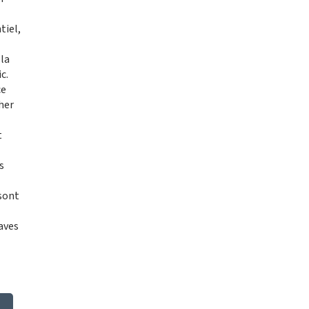
tiel,
la
c.
ce
cher
t
s
 sont
aves