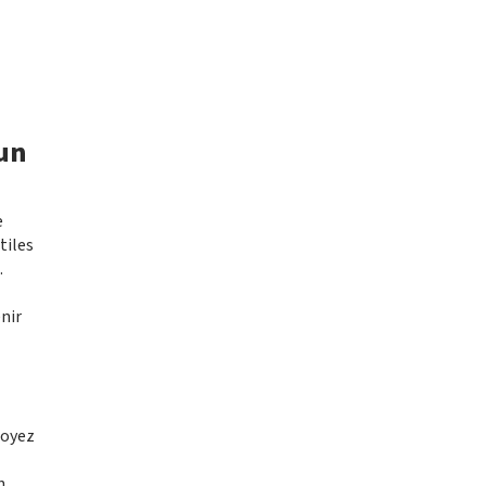
 un
e
tiles
.
nir
Soyez
n