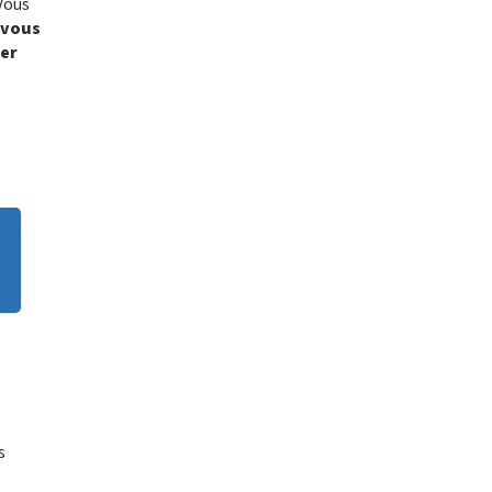
 Vous
 vous
ler
s