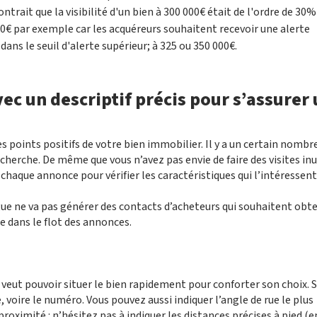
trait que la visibilité d'un bien à 300 000€ était de l'ordre de 30%
 000€ par exemple car les acquéreurs souhaitent recevoir une alerte
dans le seuil d'alerte supérieur; à 325 ou 350 000€.
c un descriptif précis pour s’assurer
s points positifs de votre bien immobilier. Il y a un certain nombr
herche. De même que vous n’avez pas envie de faire des visites inu
 chaque annonce pour vérifier les caractéristiques qui l’intéressent
e ne va pas générer des contacts d’acheteurs qui souhaitent obte
e dans le flot des annonces.
 veut pouvoir situer le bien rapidement pour conforter son choix. 
e, voire le numéro. Vous pouvez aussi indiquer l’angle de rue le plus
proximité : n’hésitez pas à indiquer les distances précises à pied (e