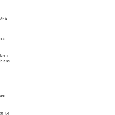
êt à
n à
 bien
 biens
vec
ds. Le