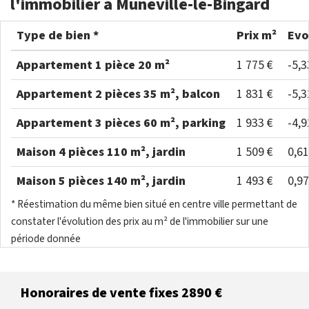
l'immobilier à Muneville-le-Bingard
Type de bien *
Prix m²
Evo
Appartement 1 pièce 20 m²
1 775 €
-5,
Appartement 2 pièces 35 m², balcon
1 831 €
-5,
Appartement 3 pièces 60 m², parking
1 933 €
-4,
Maison 4 pièces 110 m², jardin
1 509 €
0,6
Maison 5 pièces 140 m², jardin
1 493 €
0,9
* Réestimation du même bien situé en centre ville permettant de
constater l'évolution des prix au m² de l'immobilier sur une
période donnée
Honoraires de vente fixes 2890 €