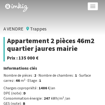
Toggle
naviga
A VENDRE
Trappes
Appartement 2 pièces 46m2
quartier jaures mairie
Prix :
135 000 €
Informations clés
Nombre de pièces :
2
· Nombre de chambres :
1
· Surface
carrez :
46
m² · Etage :
1
Charges copropriété :
1486
€/an
DPE (note) :
D
Consommation énergie :
247
kWh/m² /an
GES (note) :
B