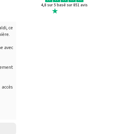
4,8 sur 5 basé sur 851 avis
ldi, ce
ière.
he avec
ndement
 accès