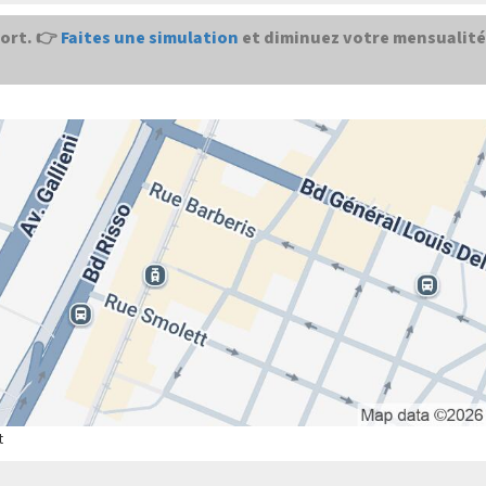
ort. 👉
Faites une simulation
et diminuez votre mensualité
t