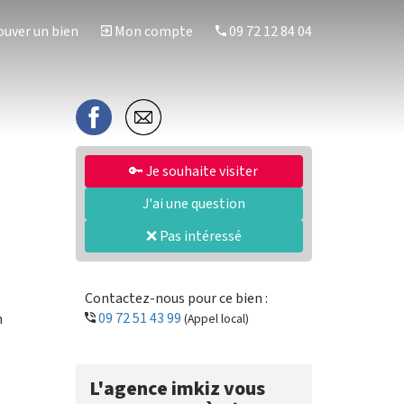
uver un bien
Mon compte
09 72 12 84 04
🔑 Je souhaite visiter
J'ai une question
❌ Pas intéressé
Contactez-nous pour ce bien :
09 72 51 43 99
n
(Appel local)
L'agence imkiz vous