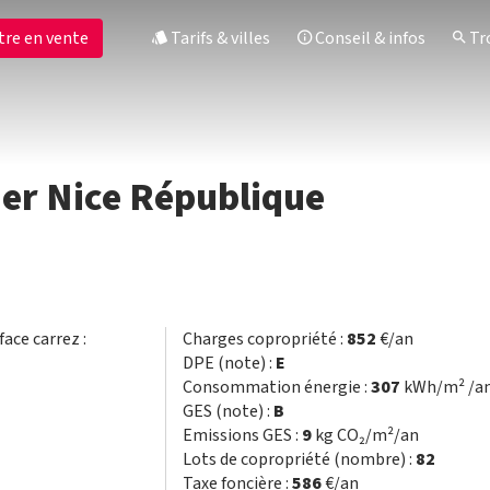
tre en vente
Tarifs & villes
Conseil & infos
Tro
er Nice République
face carrez :
Charges copropriété :
852
€/an
DPE (note) :
E
Consommation énergie :
307
kWh/m² /a
GES (note) :
B
Emissions GES :
9
kg CO₂/m²/an
Lots de copropriété (nombre) :
82
Taxe foncière :
586
€/an