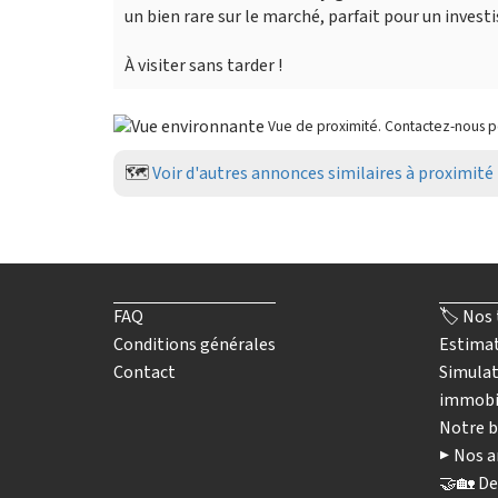
un bien rare sur le marché, parfait pour un invest
À visiter sans tarder !
Vue de proximité. Contactez-nous 
🗺️
Voir d'autres annonces similaires à proximité
FAQ
🏷️ Nos 
Conditions générales
Estimat
Contact
Simulat
immobi
Notre b
▶️ Nos a
🤝🏡 De