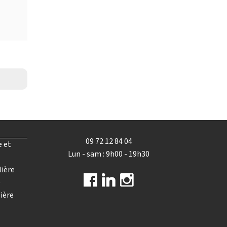
09 72 12 84 04
e et
Lun - sam : 9h00 - 19h30
lière
e
ière