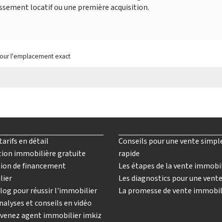
issement locatif ou une première acquisition.
pour l'emplacement exact
tarifs en détail
Conseils pour une vente simpl
ion immobilière gratuite
rapide
ion de financement
Les étapes de la vente immobi
lier
Les diagnostics pour une vent
log pour réussir l'immobilier
La promesse de vente immobil
nalyses et conseils en vidéo
venez agent immobilier imkiz