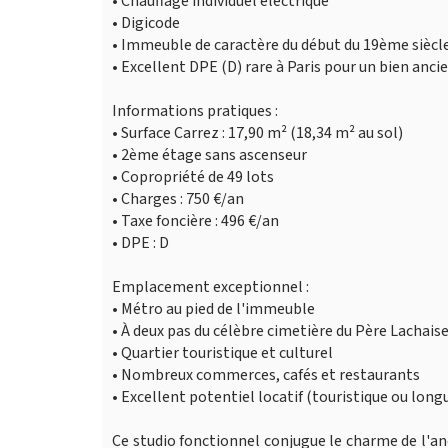
• Chauffage individuel électrique
• Digicode
• Immeuble de caractère du début du 19ème siècl
• Excellent DPE (D) rare à Paris pour un bien anci
Informations pratiques :
• Surface Carrez : 17,90 m² (18,34 m² au sol)
• 2ème étage sans ascenseur
• Copropriété de 49 lots
• Charges : 750 €/an
• Taxe foncière : 496 €/an
• DPE : D
Emplacement exceptionnel :
• Métro au pied de l'immeuble
• À deux pas du célèbre cimetière du Père Lachais
• Quartier touristique et culturel
• Nombreux commerces, cafés et restaurants
• Excellent potentiel locatif (touristique ou long
Ce studio fonctionnel conjugue le charme de l'an