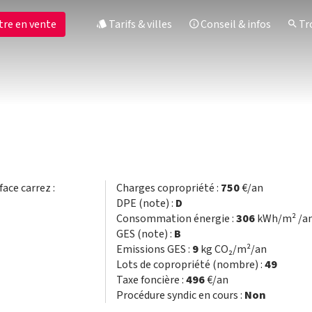
tre en vente
Tarifs & villes
Conseil & infos
Tro
face carrez :
Charges copropriété :
750
€/an
DPE (note) :
D
Consommation énergie :
306
kWh/m² /a
GES (note) :
B
Emissions GES :
9
kg CO₂/m²/an
Lots de copropriété (nombre) :
49
Taxe foncière :
496
€/an
Procédure syndic en cours :
Non