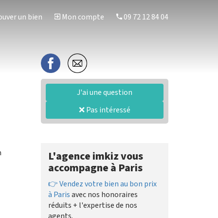
uver un bien
Mon compte
09 72 12 84 04
J'ai une question
❌ Pas intéressé
n
L'agence imkiz vous
accompagne à Paris
👉 Vendez votre bien au bon prix
à Paris
avec nos honoraires
réduits + l'expertise de nos
agents.