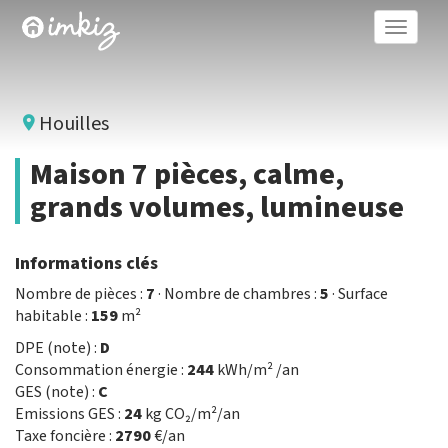
Toggle
naviga
Houilles
Maison 7 pièces, calme,
grands volumes, lumineuse
Informations clés
Nombre de pièces :
7
· Nombre de chambres :
5
· Surface
habitable :
159
m²
DPE (note) :
D
Consommation énergie :
244
kWh/m² /an
GES (note) :
C
Emissions GES :
24
kg CO₂/m²/an
Taxe foncière :
2790
€/an