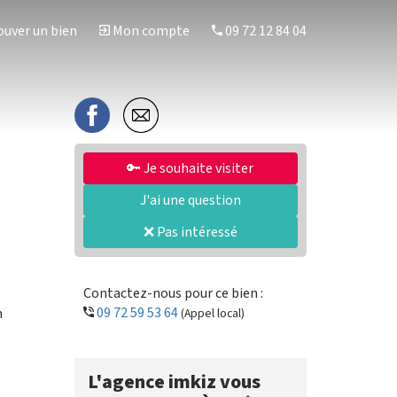
uver un bien
Mon compte
09 72 12 84 04
🔑 Je souhaite visiter
J'ai une question
❌ Pas intéressé
Contactez-nous pour ce bien :
09 72 59 53 64
n
(Appel local)
L'agence imkiz vous