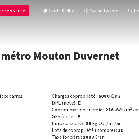
tre en vente
Tarifs & villes
Conseil & infos
Tro
x, métro Mouton Duvernet
face carrez :
Charges copropriété :
6080
€/an
DPE (note) :
E
Consommation énergie :
216
kWh/m² /a
GES (note) :
E
Emissions GES :
56
kg CO₂/m²/an
Lots de copropriété (nombre) :
20
Taxe foncière :
2080
€/an