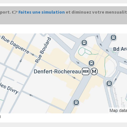
port. 👉
Faites une simulation
et diminuez votre mensualit
t