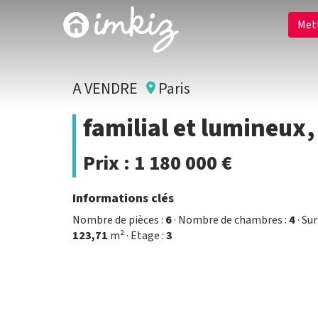
Met
A VENDRE
Paris
familial et lumineu
Prix :
1 180 000 €
Informations clés
Nombre de pièces :
6
· Nombre de chambres :
4
· Sur
123,71
m² · Etage :
3