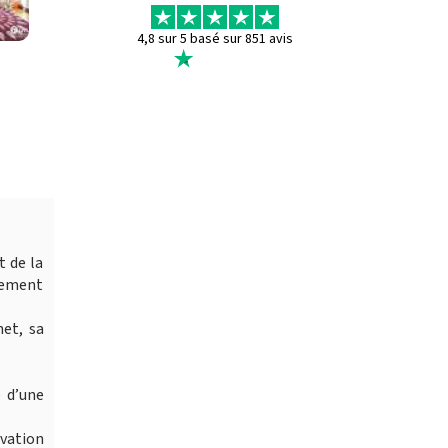
4,8 sur 5 basé sur 851 avis
t de la
tement
et, sa
e d’une
ovation