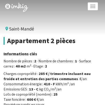
Toggle
naviga
Saint-Mandé
Appartement 2 pièces
Informations clés
Nombre de pièces :
2
· Nombre de chambres :
1
· Surface
carrez :
40 m2
m² · Etage :
2
Charges copropriété :
285 € / trimestre incluant eau
froide et entretien des parties communes
€/an
Consommation énergie :
410 - F
kWh/m² /an
Emissions GES :
13 - C
kg CO₂/m²/an
Lots de copropriété (nombre) :
25
Taxe foncière :
600 €
€/an
Procédure syndic en cours