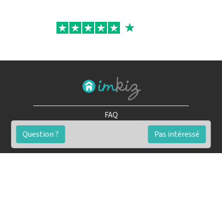
FAQ
Conditions générales
Question ?
Pas intéressé
Contact
🏷️ Nos tarifs en détail
Estimation immobilière gratuite
Simulation de financement gratuite en ligne
Notre blog pour réussir l'immobilier